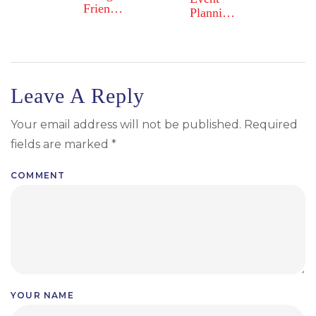
Friendly
Planning
Event
Pitfalls
Planning:
to
Tips and
Avoid:
Tricks
Lessons
from
Leave A Reply
Experts
Your email address will not be published.
Required
fields are marked
*
COMMENT
YOUR NAME