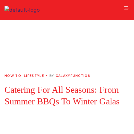
HOME
>
BLOG
>
HOW TO
>
CATERING FOR ALL SEASONS:
FROM SUMMER BBQS TO WINTER GALAS
HOW TO
LIFESTYLE
BY
GALAXYFUNCTION
Catering For All Seasons: From
Summer BBQs To Winter Galas